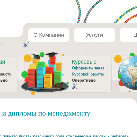
О Компании
Услуги
Ц
ая
Курсовые
Оформить заказ
работу
Курсовой работы
льно
Оперативно
е и дипломы по менеджменту
 принято писать различного рода студенческие работы - рефераты