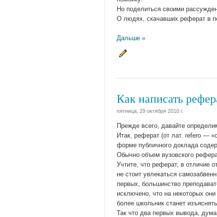
Но поделиться своими рассужден
О людях, скачавших реферат в п
Дальше »
Как написать рефер
пятница, 29 октября 2010 г.
Прежде всего, давайте определим
Итак, реферат (от лат. refero —
форме публичного доклада содерж
Обычно объем вузовского рефера
Учтите, что реферат, в отличие о
не стоит увлекаться самозабвенн
первых, большинство преподавате
исключено, что на некоторых они 
более школьник станет изъяснят
Так что два первых вывода, дума