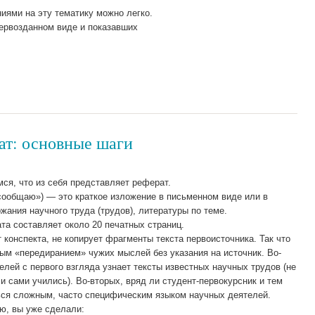
иями на эту тематику можно легко.
ервозданном виде и показавших
ат: основные шаги
ся, что из себя представляет реферат.
 «сообщаю») — это краткое изложение в письменном виде или в
ания научного труда (трудов), литературы по теме.
та составляет около 20 печатных страниц.
т конспекта, не копирует фрагменты текста первоисточника. Так что
ым «передиранием» чужих мыслей без указания на источник. Во-
лей с первого взгляда узнает тексты известных научных трудов (не
и сами учились). Во-вторых, вряд ли студент-первокурсник и тем
ься сложным, часто специфическим языком научных деятелей.
ю, вы уже сделали: