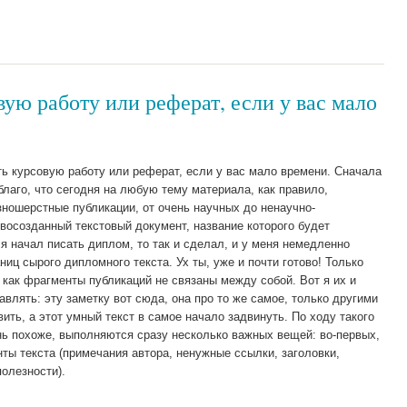
ую работу или реферат, если у вас мало
ть курсовую работу или реферат, если у вас мало времени. Сначала
благо, что сегодня на любую тему материала, как правило,
зношерстные публикации, от очень научных до ненаучно-
восозданный текстовый документ, название которого будет
 я начал писать диплом, то так и сделал, и у меня немедленно
ниц сырого дипломного текста. Ух ты, уже и почти готово! Только
к как фрагменты публикаций не связаны между собой. Вот я их и
авлять: эту заметку вот сюда, она про то же самое, только другими
ить, а этот умный текст в самое начало задвинуть. По ходу такого
ень похоже, выполняются сразу несколько важных вещей: во-первых,
ы текста (примечания автора, ненужные ссылки, заголовки,
олезности).