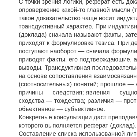
С точки зрения логики, реферат есть до
опровержение какой-то главной мысли (
такое доказательство чаще носит индук
трансдуктивный характер. При индуктив
(доклада) сначала называют факты, зат
приходят к формулировке тезиса. При д
поступают наоборот — сначала формули
приводят факты, его подтверждающие, а
выводы. Трансдуктивная последовательн
на основе сопоставления взаимосвязан
(соотносительных) понятий; прошлое —
причины — следствия; явления — сущно
сходства — тождества; различия — про
объективное — субъективное.
Конкретные консультации даст преподав
которого выполняется реферат (доклад).
Составление списка использованной ли