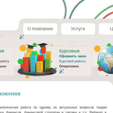
О Компании
Услуги
Ц
ая
Курсовые
Оформить заказ
работу
Курсовой работы
льно
Оперативно
ложения
алитическая работа по одному из актуальных вопросов теории
ых финансов, финансовой стратегии и тактики и т.п. Реферат в