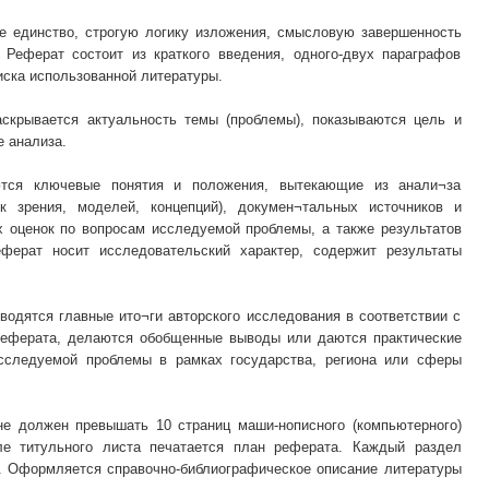
е единство, строгую логику изложения, смысловую завершенность
 Реферат состоит из краткого введения, одного-двух параграфов
иска использованной литературы.
раскрывается актуальность темы (проблемы), показываются цель и
е анализа.
тся ключевые понятия и положения, вытекающие из анали¬за
ек зрения, моделей, концепций), докумен¬тальных источников и
х оценок по вопросам исследуемой проблемы, а также результатов
еферат носит исследовательский характер, содержит результаты
дводятся главные ито¬ги авторского исследования в соответствии с
реферата, делаются обобщенные выводы или даются практические
сследуемой проблемы в рамках государства, региона или сферы
не должен превышать 10 страниц маши-нописного (компьютерного)
сле титульного листа печатается план реферата. Каждый раздел
я. Оформляется справочно-библиографическое описание литературы