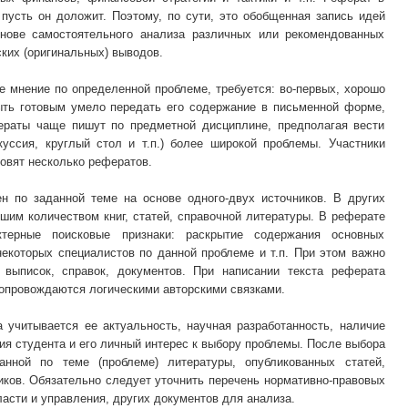
 пусть он доложит. Поэтому, по сути, это обобщенная запись идей
основе самостоятельного анализа различных или рекомендованных
ких (оригинальных) выводов.
е мнение по определенной проблеме, требуется: во-первых, хорошо
быть готовым умело передать его содержание в письменной форме,
ераты чаще пишут по предметной дисциплине, предполагая вести
куссия, круглый стол и т.п.) более широкой проблемы. Участники
товят несколько рефератов.
н по заданной теме на основе одного-двух источников. В других
ьшим количеством книг, статей, справочной литературы. В реферате
ктерные поисковые признаки: раскрытие содержания основных
некоторых специалистов по данной проблеме и т.п. При этом важно
 выписок, справок, документов. При написании текста реферата
опровождаются логическими авторскими связками.
 учитывается ее актуальность, научная разработанность, наличие
ия студента и его личный интерес к выбору проблемы. После выбора
анной по теме (проблеме) литературы, опубликованных статей,
ков. Обязательно следует уточнить перечень нормативно-правовых
ласти и управления, других документов для анализа.