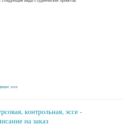
ас следующие виды студенческих проектов:
ферат
,
эссе
рсовая, контрольная, эссе -
исание на заказ