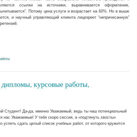
вляются ссылки на источники, выравнивается оформление,
вычитывается”. Потому цена услуги и возрастает на 60%. Но в выше
ается, и научный управляющий клиента лицезреет “непричесанную”
претензий.
работы
 дипломы, курсовые работы,
ый Студент! Да-да, именно Уважаемый, ведь ты наш потенциальный
ля нас Уважаемые! У тебя скоро сессия, а «подтянуть хвосты»
о успеть сдать целый список учебных работ, от которого кружится