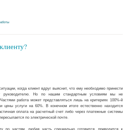
работы
 клиенту?
итуации, когда клиент вдруг выяснит, что ему необходимо принести
му руководителю. Но по нашим стандартным условиям мы не
 Частями работа может представляться лишь на критериях 100%-й
и цены услуги на 60%. В конечном итоге естественно находится
астичная оплата на расчетный счет либо через платежные системы
 пересылается по электрической почте.
ту по частям, любая часть специально готовится, приводится к