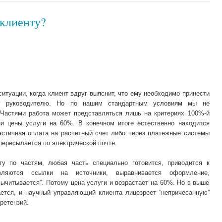
 клиенту?
итуации, когда клиент вдруг выяснит, что ему необходимо принести
му руководителю. Но по нашим стандартным условиям мы не
 Частями работа может представляться лишь на критериях 100%-й
и цены услуги на 60%. В конечном итоге естественно находится
астичная оплата на расчетный счет либо через платежные системы
 пересылается по электрической почте.
ту по частям, любая часть специально готовится, приводится к
вляются ссылки на источники, выравнивается оформление,
вычитывается”. Потому цена услуги и возрастает на 60%. Но в выше
ается, и научный управляющий клиента лицезреет “непричесанную”
претензий.