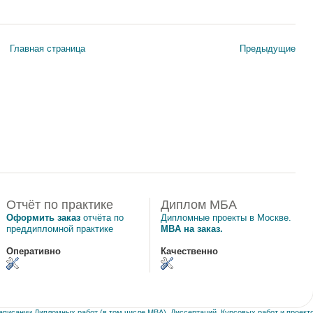
Главная страница
Предыдущие
Отчёт по практике
Диплом МБА
Оформить заказ
отчёта по
Дипломные проекты в Москве.
преддипломной практике
MBA на заказ.
Оперативно
Качественно
писании Дипломных работ (в том числе MBA), Диссертаций, Курсовых работ и проекто