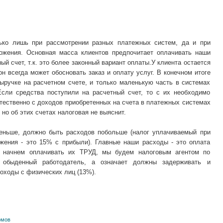
лько лишь при рассмотрении разных платежных систем, да и при
ожения. Основная масса клиентов предпочитает оплачивать наши
ый счет, т.к. это более законный вариант оплаты.У клиента остается
 он всегда может обосновать заказ и оплату услуг. В конечном итоге
ыручке на расчетном счете, и только маленькую часть в системах
сли средства поступили на расчетный счет, то с их необходимо
стественно с доходов приобретенных на счета в платежных системах
но об этих счетах налоговая не выяснит.
меньше, должно быть расходов побольше (налог уплачиваемый при
ожения - это 15% с прибыли). Главные наши расходы - это оплата
ы начнем оплачивать их ТРУД, мы будем налоговым агентом по
 обыденный работодатель, а означает должны задерживать и
оходы с физических лиц (13%).
омов