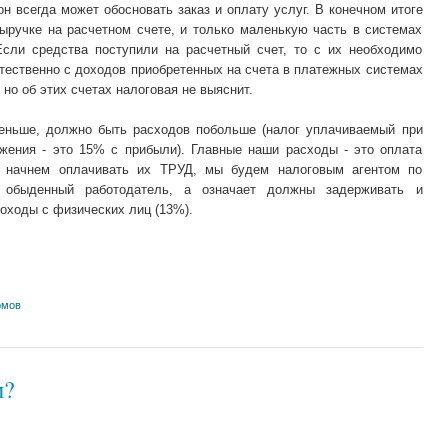
 он всегда может обосновать заказ и оплату услуг. В конечном итоге
ыручке на расчетном счете, и только маленькую часть в системах
сли средства поступили на расчетный счет, то с их необходимо
стественно с доходов приобретенных на счета в платежных системах
но об этих счетах налоговая не выяснит.
меньше, должно быть расходов побольше (налог уплачиваемый при
ожения - это 15% с прибыли). Главные наши расходы - это оплата
ы начнем оплачивать их ТРУД, мы будем налоговым агентом по
 обыденный работодатель, а означает должны задерживать и
оходы с физических лиц (13%).
омов
м?