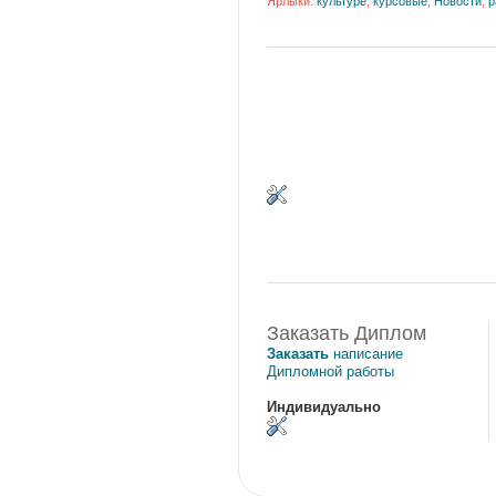
Ярлыки:
культуре
,
курсовые
,
Новости
,
р
Заказать Диплом
Заказать
написание
Дипломной работы
Индивидуально